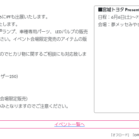
■宮城トヨタ Presents 
IR2026にIPFも出展いたします。
日程：6月6日(土)〜7
たします。
会場：夢メッセみや
®
ランプ、車種専用パーツ、 LEDバルブの販売
ください。イベント会場限定発売のアイテムの販
のでヒカリ物に関するご相談にも対応致しま
ザー250）
ト会場限定販売）
のみとなりますのでご注意ください。
イベント一覧へ
「オフロード」「OFF