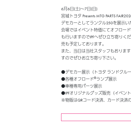
6月6日(土)〜7日(日)
宮城トヨタ Presents MTG PARTS FA
デモカーとしてランクル250を展示い
会場ではイベント特価にてオフロード
も行いますのでIPFへぜひ立ち寄り
売も予定しております。
また、当日は当社スタッフもおります
すのでぜひお立ち寄り下さい。
●デモカー展示（トヨタ ランドクルー
®
●各種オフロード
ランプ展示
●車種専用パーツ展示
●IPFオリジナルグッズ販売（イベン
※物販はQRコード決済、カード決済